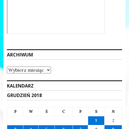
ARCHIWUM
Archiwum
KALENDARZ
GRUDZIEŃ 2018
P
W
Ś
C
P
S
N
1
2