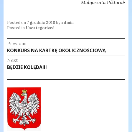
Małgorzata Półtorak
Posted on
7 grudnia 2018
by
admin
Posted in
Uncategorized
Nawigacja
Previous
Previous
KONKURS NA KARTKĘ OKOLICZNOŚCIOWĄ
wpisu
post:
Next
Next
BĘDZIE KOLĘDA!!!
post: