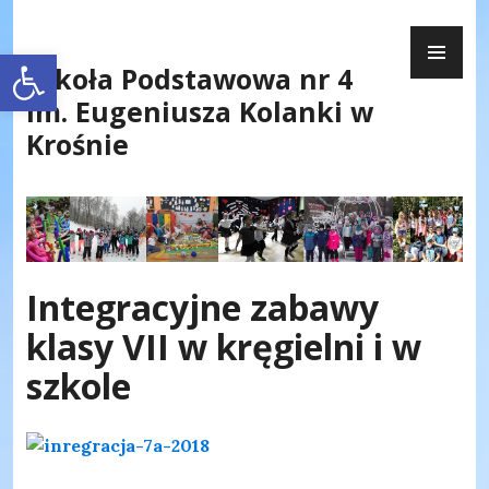
Skip
PR
to
Otwórz pasek narzędzi
ME
content
Szkoła Podstawowa nr 4
im. Eugeniusza Kolanki w
Krośnie
Integracyjne zabawy
klasy VII w kręgielni i w
szkole