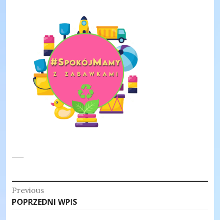
Nawigacja
Previous
Previous
POPRZEDNI WPIS
wpisu
post: